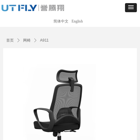
简体中文
English
Control Render
Error!ControlType:productSlideBind,StyleName:Style1,ColorName:Item0,Message:
ControlType:productSlideBind Error:未将对象引用设置到对象的实例。
首页
ꄲ
网椅
ꄲ
A911