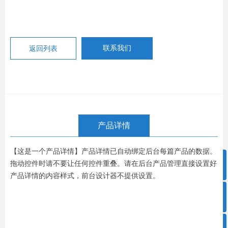
返回列表
联系我们
产品详情
【这是一个产品详情】产品详情已自动绑定后台每篇产品的数据。
ꁸ
拖动控件时请不要让任何控件重叠。请在后台产品管理直接设置好
产品详情的内容样式，前台设计器不提供设置。
ꂅ
回到顶部
0757-86908660