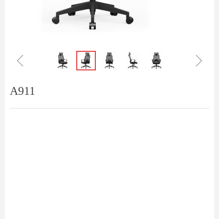
ꁆ
ꁇ
A911