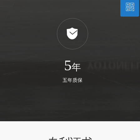
ꀥ
0757-86908660
微信二维码
녇
5
年
五年质保