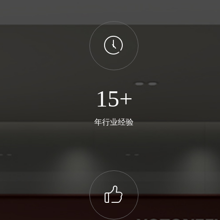
ꂂ
15+
年行业经验
ꀧ