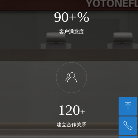
90+%
客户满意度
ꁘ
ꁸ
120
+
ꂅ
建立合作关系
回到顶部