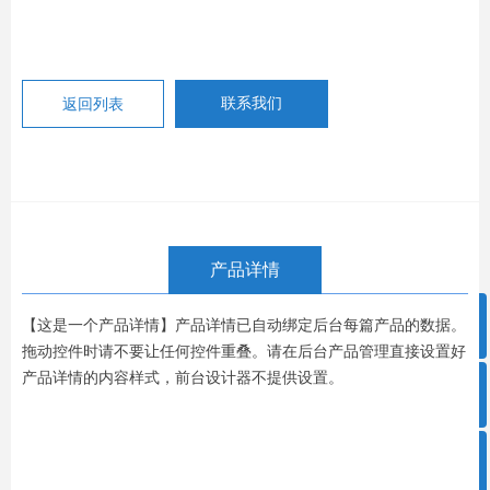
返回列表
联系我们
产品详情
ꁸ
【这是一个产品详情】产品详情已自动绑定后台每篇产品的数据。
拖动控件时请不要让任何控件重叠。请在后台产品管理直接设置好
产品详情的内容样式，前台设计器不提供设置。
ꂅ
回到顶部
ꀥ
0757-86908660