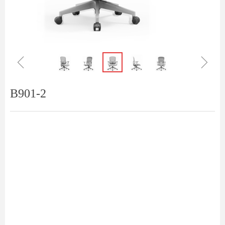
ꁆ
ꁇ
B901-2