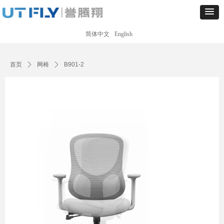
简体中文
English
Control Render
Error!ControlType:productSlideBind,StyleName:Style1,ColorName:Item0,Message:
ControlType:productSlideBind Error:未将对象引用设置到对象的实例。
首页
ꄲ
网椅
ꄲ
B901-2