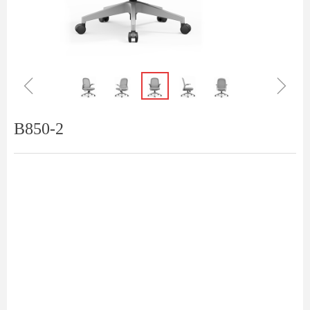
ꁆ
ꁇ
B850-2