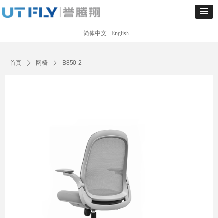
简体中文
English
Control Render
Error!ControlType:productSlideBind,StyleName:Style1,ColorName:Item0,Message:
ControlType:productSlideBind Error:未将对象引用设置到对象的实例。
首页
ꄲ
网椅
ꄲ
B850-2