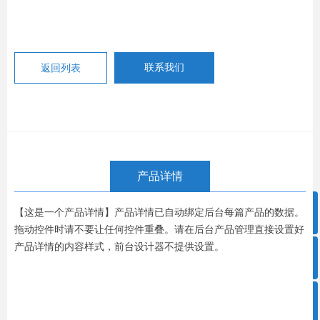
返回列表
联系我们
产品详情
ꁸ
【这是一个产品详情】产品详情已自动绑定后台每篇产品的数据。
拖动控件时请不要让任何控件重叠。请在后台产品管理直接设置好
产品详情的内容样式，前台设计器不提供设置。
ꂅ
回到顶部
ꀥ
0757-86908660