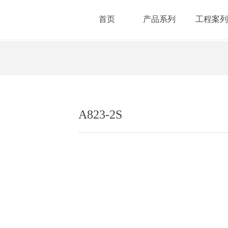
首页
产品系列
工程案列
Style1,ColorName:Item0,Message:InitError, ControlType:productSlideBin
A823-2S