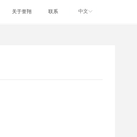
中文
关于誉翔
联系
ꀅ
简体中文
d Error:未将对象引用设置到对象的实例。