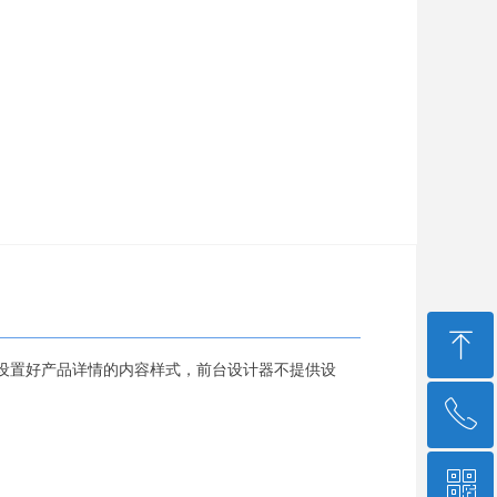
ꁸ
设置好产品详情的内容样式，前台设计器不提供设
ꂅ
回到顶部
ꀥ
0757-86908660