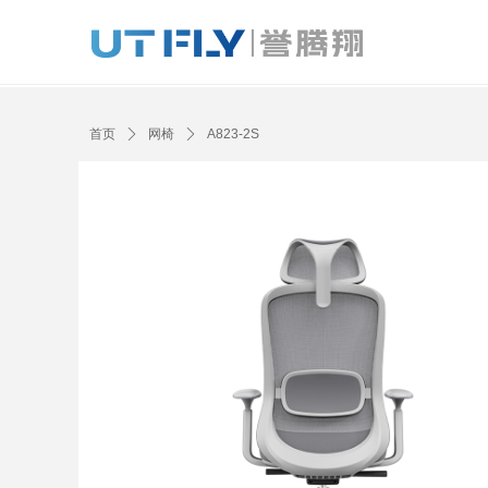
Control Render Error!ControlType:productSlideBind,StyleName:
首页
ꄲ
网椅
ꄲ
A823-2S