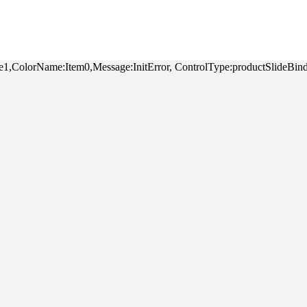
me:Style1,ColorName:Item0,Message:InitError, ControlType:p
ꁸ
回到顶部
ꂅ
0757-86908660
ꁗ
QQ客服
ꀥ
微信二维码