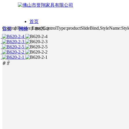
首页
Control Render Error!ControlType:productSlideBind,StyleNa
首页
ꄲ
网椅
ꄲ
B620-2
简体中文
产品系列
English
工程案列
网椅
ꁆ
ꁇ
关于誉翔
皮椅
联系
培训椅
ꀅ
中文
中文
EN