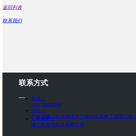
返回列表
联系我们
联系方式
—
电话：
0757-86908660
地址：
广东省佛山市南海区九江镇沙头西桥工业区三路4
公司名称：
佛山市誉翔家具有限公司