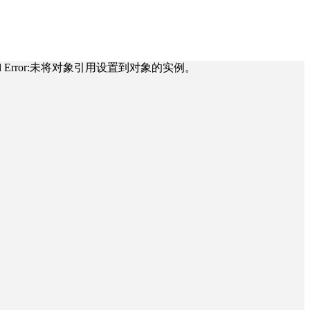
roductSlideBind Error:未将对象引用设置到对象的实例。