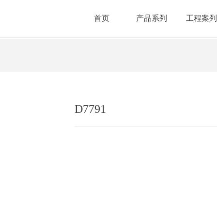
首页
产品系列
工程案列
Style1,ColorName:Item0,Message:InitError, ControlType:productSlideBin
D7791