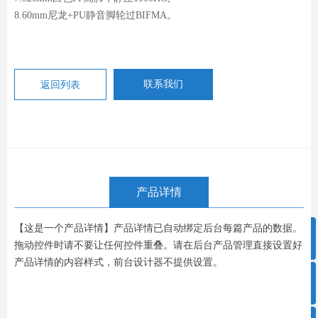
8.60mm尼龙+PU静音脚轮过BIFMA。
返回列表
联系我们
产品详情
【这是一个产品详情】产品详情已自动绑定后台每篇产品的数据。
ꁸ
拖动控件时请不要让任何控件重叠。请在后台产品管理直接设置好
产品详情的内容样式，前台设计器不提供设置。
ꂅ
回到顶部