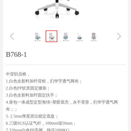
ꁆ
ꁇ
B768-1
中背职员椅，
1.白色全新料加纤背框，扪华宇透气网布；
2.白色PP软质固定腰靠；
3.白色全新料加纤固定扶手；
4.座包一体成型定型海绵+塑胶底壳，永不变形，扪华宇透气网
布；；
5. 2.5mm厚度原位锁定底盘；
6.三级SGS认证气杆，100mm缩50mm；
7.320mm白色PP高脚，静压1000KG;