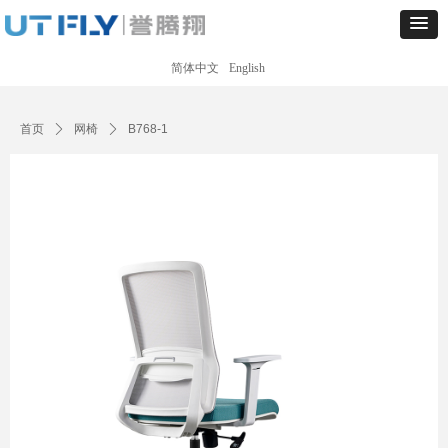
简体中文
English
Control Render
Error!ControlType:productSlideBind,StyleName:Style1,ColorName:Item0,Message:
ControlType:productSlideBind Error:未将对象引用设置到对象的实例。
首页
ꄲ
网椅
ꄲ
B768-1