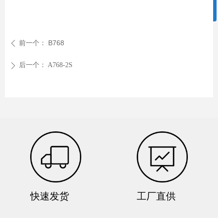
ꀥ
0757-86908660
微信二维码
前一个：
B768
ꄴ
后一个：
A768-2S
ꄲ
快速发货
工厂直供