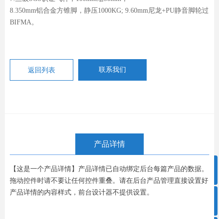
8.350mm铝合金方锥脚，静压1000KG; 9.60mm尼龙+PU静音脚轮过
BIFMA。
返回列表
联系我们
产品详情
ꁸ
【这是一个产品详情】产品详情已自动绑定后台每篇产品的数据。
拖动控件时请不要让任何控件重叠。请在后台产品管理直接设置好
产品详情的内容样式，前台设计器不提供设置。
ꂅ
回到顶部