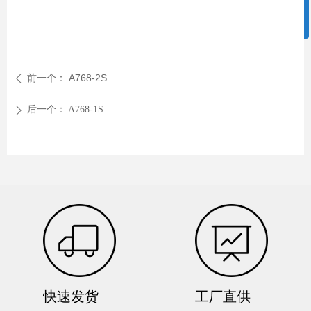
ꀥ
0757-86908660
微信二维码
前一个：
A768-2S
ꄴ
后一个：
A768-1S
ꄲ
快速发货
工厂直供