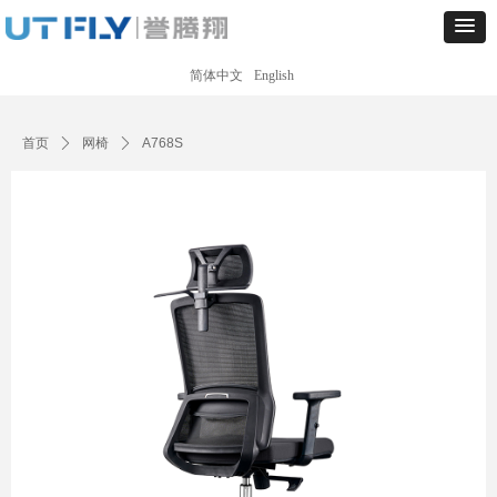
简体中文
English
Control Render
Error!ControlType:productSlideBind,StyleName:Style1,ColorName:Item0,Message:
ControlType:productSlideBind Error:未将对象引用设置到对象的实例。
首页
ꄲ
网椅
ꄲ
A768S