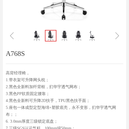
ꁆ
ꁇ
A768S
高背经理椅，
1.带衣架可升降网头枕；
2.黑色全新料加纤背框，扪华宇透气网布；
3.黑色PP软质固定腰靠；
4.黑色全新料可升降2D扶手，TPU黑色扶手面；
5.座包一体成型定型海绵+塑胶底壳，永不变形，扪华宇透气网
布；；
6. 3.0mm厚度三级锁定底盘；
7.三级SGS认证气杆，100mm缩50mm；