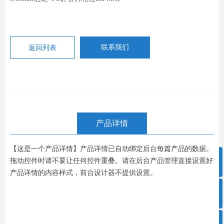
返回列表
联系我们
产品详情
【这是一个产品详情】产品详情已自动绑定后台每篇产品的数据。
ꁸ
拖动控件时请不要让任何控件重叠。请在后台产品管理直接设置好
产品详情的内容样式，前台设计器不提供设置。
ꂅ
回到顶部
0757-86908660