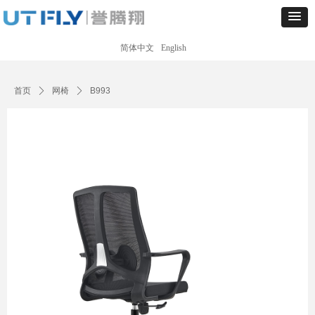
简体中文
English
Control Render
Error!ControlType:productSlideBind,StyleName:Style1,ColorName:Item0,Message:
ControlType:productSlideBind Error:未将对象引用设置到对象的实例。
首页
ꄲ
网椅
ꄲ
B993