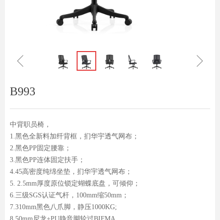
ꁆ
ꁇ
B993
中背职员椅，
1.黑色全新料加纤背框，扪华宇透气网布；
2.黑色PP固定腰靠；
3.黑色PP连体固定扶手；
4.45高密度纯绵坐垫，扪华宇透气网布；
5. 2.5mm厚度原位锁定蝴蝶底盘，可倾仰；
6.三级SGS认证气杆，100mm缩50mm；
7.310mm黑色八爪脚，静压1000KG;
8.50mm尼龙+PU静音脚轮过BIFMA。